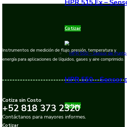
HPR 515 Ex – Sens
Cotizar
Instrumentos de medición de flujo, presión, temperatura y
energía para aplicaciones de líquidos, gases y aire comprimido.
HPR 550 – Sensor d
Cotiza sin Costo
+52 818 373 2320
Cotizar
Contáctanos para mayores informes.
Cotizar