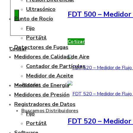
Ultrasónico
FDT 500 – Medidor 
Punto de Rocío
Fijo
Portátil
Cotizar
Detectores de Fugas
Cotizar
Medidores de Calidad de Aire
Contador de Partículas
Medidor de Aceite
Acceder
Medidores de Energía
Medidores de Presión
Registradores de Datos
Buscamos Distribuidores
Fijo
FDT 520 – Medidor 
Portátil
Software