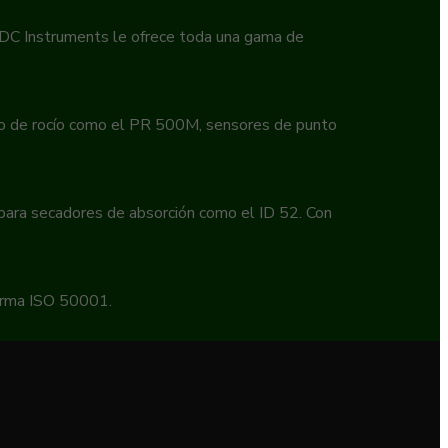
 EDC Instruments le ofrece toda una gama de
to de rocío como el PR 500M, sensores de punto
 para secadores de absorción como el ID 52. Con
norma ISO 50001.