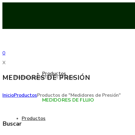
0
X
Productos
MEDIDORES DE PRESIÓN
No hay productos en la lista
Inicio
Productos
Productos de "Medidores de Presión"
MEDIDORES DE FLUJO
Productos
Buscar