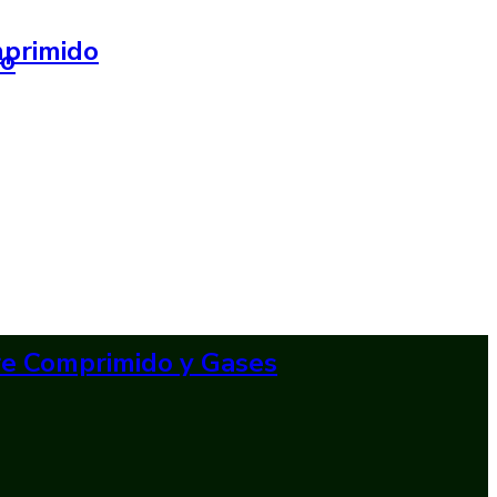
mprimido
do
ire Comprimido y Gases