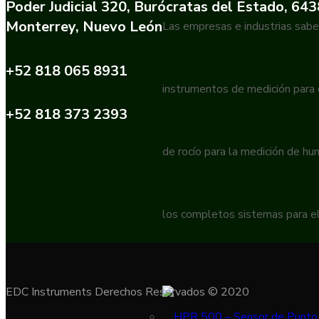
Poder Judicial 320, Burócratas del Estado, 64
Monterrey, Nuevo León
Las empresas e industrias sabe
+52 818 065 8931
instrumentos de medición para
+52 818 373 2393
de rocío para la medición de h
los completos sistemas para el
EDC Instruments Derechos Reservados © 2020