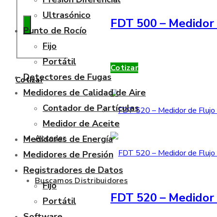
Ultrasónico
FDT 500 – Medidor 
Punto de Rocío
Fijo
Portátil
Cotizar
Detectores de Fugas
Cotizar
Medidores de Calidad de Aire
Contador de Partículas
Medidor de Aceite
Acceder
Medidores de Energía
Medidores de Presión
Registradores de Datos
Buscamos Distribuidores
Fijo
FDT 520 – Medidor 
Portátil
Software