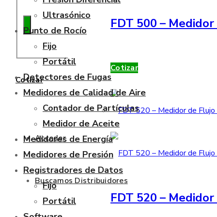
Ultrasónico
FDT 500 – Medidor 
Punto de Rocío
Fijo
Portátil
Cotizar
Detectores de Fugas
Cotizar
Medidores de Calidad de Aire
Contador de Partículas
Medidor de Aceite
Acceder
Medidores de Energía
Medidores de Presión
Registradores de Datos
Buscamos Distribuidores
Fijo
FDT 520 – Medidor 
Portátil
Software