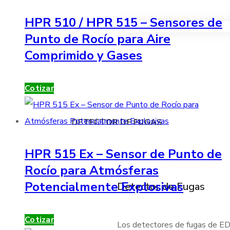
HPR 510 / HPR 515 – Sensores de
VER TODOS LOS PRODUC
Punto de Rocío para Aire
Comprimido y Gases
Cotizar
DETECTOR DE FUGAS
HPR 515 Ex – Sensor de Punto de
Rocío para Atmósferas
Potencialmente Explosivas
Detector de Fugas
Cotizar
Los detectores de fugas de EDC