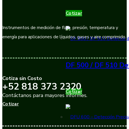
Cotizar
Instrumentos de medición de flujo, presión, temperatura y
energía para aplicaciones de líquidos, gases y aire comprimido.
DF 500 / DF 510 De
Cotiza sin Costo
+52 818 373 2320
Cotizar
Contáctanos para mayores informes.
Cotizar