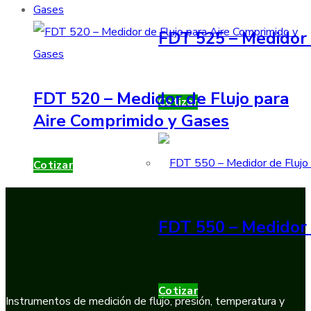
FDT 525 – Medidor 
FDT 520 – Medidor de Flujo para
Cotizar
Aire Comprimido y Gases
Cotizar
FDT 550 – Medidor 
Cotizar
Instrumentos de medición de flujo, presión, temperatura y