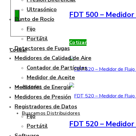
Ultrasónico
FDT 500 – Medidor 
Punto de Rocío
Fijo
Portátil
Cotizar
Detectores de Fugas
Cotizar
Medidores de Calidad de Aire
Contador de Partículas
Medidor de Aceite
Acceder
Medidores de Energía
Medidores de Presión
Registradores de Datos
Buscamos Distribuidores
Fijo
FDT 520 – Medidor 
Portátil
Software