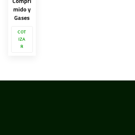
Compri
mido y
Gases
COT
IZA
R