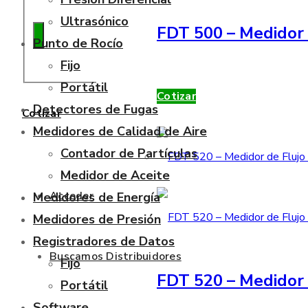
Ultrasónico
FDT 500 – Medidor 
Punto de Rocío
Fijo
Portátil
Cotizar
Detectores de Fugas
Cotizar
Medidores de Calidad de Aire
Contador de Partículas
Medidor de Aceite
Acceder
Medidores de Energía
Medidores de Presión
Registradores de Datos
Buscamos Distribuidores
Fijo
FDT 520 – Medidor 
Portátil
Software