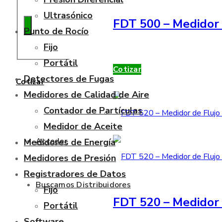
Ultrasónico
FDT 500 – Medidor 
Punto de Rocío
Fijo
Portátil
Cotizar
Detectores de Fugas
Cotizar
Medidores de Calidad de Aire
Contador de Partículas
Medidor de Aceite
Acceder
Medidores de Energía
Medidores de Presión
Registradores de Datos
Buscamos Distribuidores
Fijo
FDT 520 – Medidor 
Portátil
Software