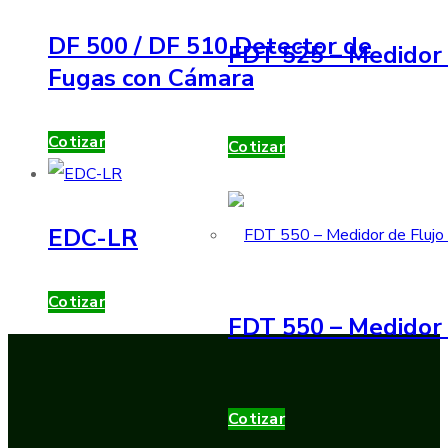
DF 500 / DF 510 Detector de
FDT 525 – Medidor 
Fugas con Cámara
Cotizar
Cotizar
EDC-LR
Cotizar
FDT 550 – Medidor 
Cotizar