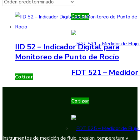
Cotizar
IID 52 – Indicador Digital para
Monitoreo de Punto de Rocío
FDT 521 – Medidor 
Cotizar
Cotizar
Instrumentos de medición de flujo, presión, temperatura y