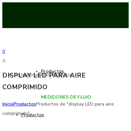
0
X
Productos
DISPLAY LED PARA AIRE
No hay productos en la lista
COMPRIMIDO
MEDIDORES DE FLUJO
Inicio
Productos
Productos de "display LED para aire
comprimido"
Productos