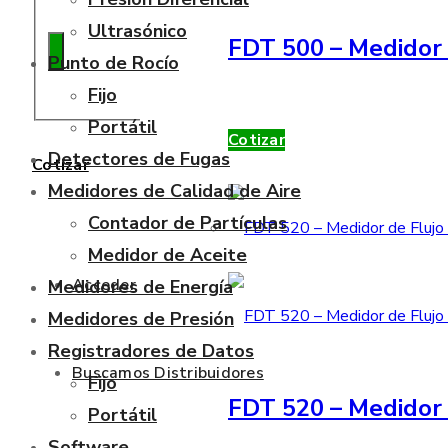
Ultrasónico
FDT 500 – Medidor 
Punto de Rocío
Fijo
Portátil
Cotizar
Detectores de Fugas
Cotizar
Medidores de Calidad de Aire
Contador de Partículas
Medidor de Aceite
Acceder
Medidores de Energía
Medidores de Presión
Registradores de Datos
Buscamos Distribuidores
Fijo
FDT 520 – Medidor 
Portátil
Software