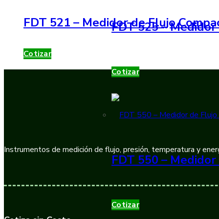
FDT 521 – Medidor de Flujo Compac
FDT 525 – Medidor 
Cotizar
Cotizar
Instrumentos de medición de flujo, presión, temperatura y energ
FDT 550 – Medidor 
Cotizar