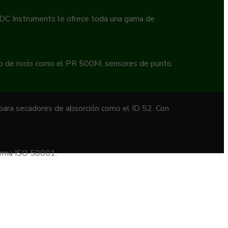
 EDC Instruments le ofrece toda una gama de
to de rocío como el PR 500M, sensores de punto
 para secadores de absorción como el ID 52. Con
norma ISO 50001.