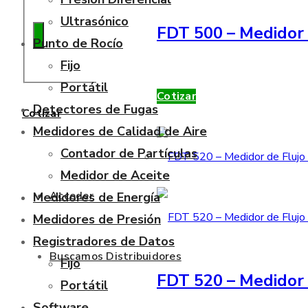
Ultrasónico
FDT 500 – Medidor 
Punto de Rocío
Fijo
Portátil
Cotizar
Detectores de Fugas
Cotizar
Medidores de Calidad de Aire
Contador de Partículas
Medidor de Aceite
Acceder
Medidores de Energía
Medidores de Presión
Registradores de Datos
Buscamos Distribuidores
Fijo
FDT 520 – Medidor 
Portátil
Software