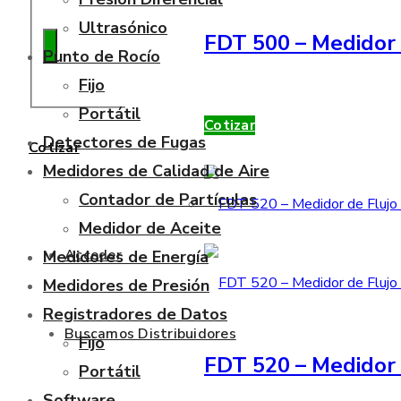
Ultrasónico
FDT 500 – Medidor 
Punto de Rocío
Fijo
Portátil
Cotizar
Detectores de Fugas
Cotizar
Medidores de Calidad de Aire
Contador de Partículas
Medidor de Aceite
Acceder
Medidores de Energía
Medidores de Presión
Registradores de Datos
Buscamos Distribuidores
Fijo
FDT 520 – Medidor 
Portátil
Software