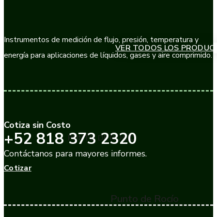
Instrumentos de medición de flujo, presión, temperatura y
VER TODOS LOS PRODUC
energía para aplicaciones de líquidos, gases y aire comprimido.
Cotiza sin Costo
+52 818 373 2320
PUNTO DE ROCÍO
Contáctanos para mayores informes.
Cotizar
Punto de Rocío