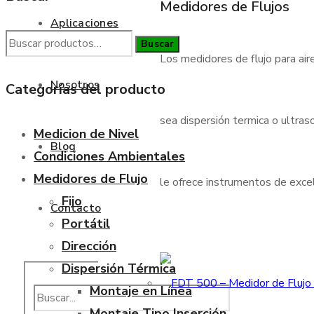
Medidores de Flujos
Aplicaciones
Buscar
Buscar
Los medidores de flujo para air
por:
Nosotros
Categorías del producto
sea dispersión termica o ultraso
Medicion de Nivel
Blog
Condiciones Ambientales
Medidores de Flujo
le ofrece instrumentos de excele
Fijo
Contacto
Portátil
Dirección
Dispersión Térmica
Montaje en Línea
Montaje Tipo Inserción