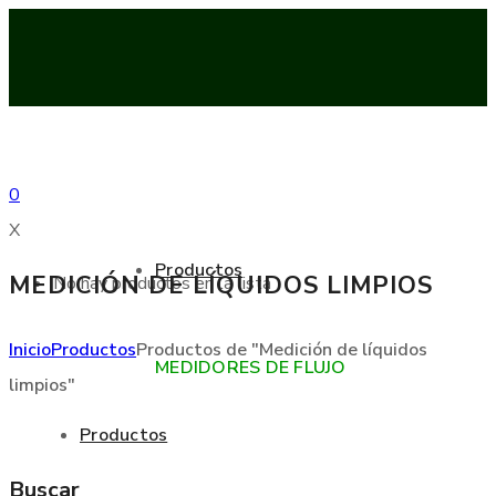
0
X
Productos
MEDICIÓN DE LÍQUIDOS LIMPIOS
No hay productos en la lista
Inicio
Productos
Productos de "Medición de líquidos
MEDIDORES DE FLUJO
limpios"
Productos
Buscar