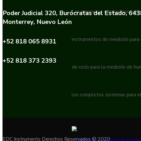
Las empresas e industrias sabe
Poder Judicial 320, Burócratas del Estado, 64
Monterrey, Nuevo León
instrumentos de medición para
+52 818 065 8931
+52 818 373 2393
de rocío para la medición de h
los completos sistemas para el
EDC Instruments Derechos Reservados © 2020