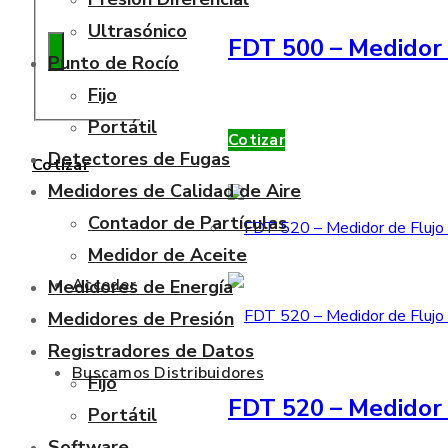
Ultrasónico
FDT 500 – Medidor 
Punto de Rocío
Fijo
Portátil
Cotizar
Detectores de Fugas
Cotizar
Medidores de Calidad de Aire
Contador de Partículas
Medidor de Aceite
Acceder
Medidores de Energía
Medidores de Presión
Registradores de Datos
Buscamos Distribuidores
Fijo
FDT 520 – Medidor 
Portátil
Software