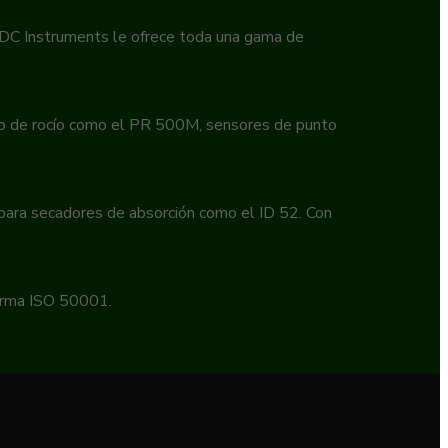
 EDC Instruments le ofrece toda una gama de
to de rocío como el PR 500M, sensores de punto
 para secadores de absorción como el ID 52. Con
norma ISO 50001.