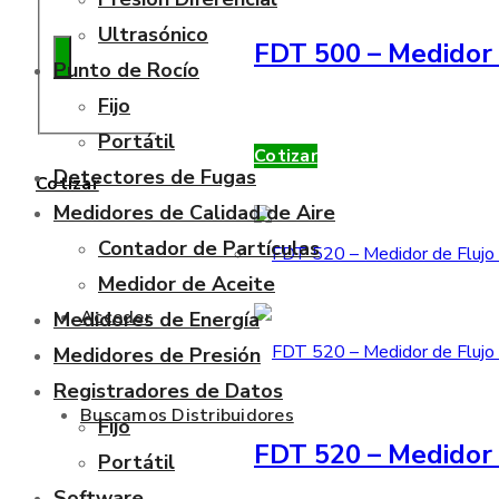
Ultrasónico
FDT 500 – Medidor 
Punto de Rocío
Fijo
Portátil
Cotizar
Detectores de Fugas
Cotizar
Medidores de Calidad de Aire
Contador de Partículas
Medidor de Aceite
Acceder
Medidores de Energía
Medidores de Presión
Registradores de Datos
Buscamos Distribuidores
Fijo
FDT 520 – Medidor 
Portátil
Software