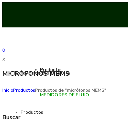
0
X
Productos
MICRÓFONOS MEMS
No hay productos en la lista
Inicio
Productos
Productos de "micrófonos MEMS"
MEDIDORES DE FLUJO
Productos
Buscar