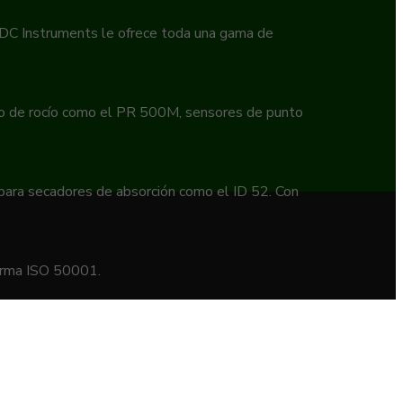
 EDC Instruments le ofrece toda una gama de
to de rocío como el PR 500M, sensores de punto
 para secadores de absorción como el ID 52. Con
norma ISO 50001.