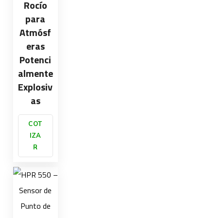
Rocío
para
Atmósf
eras
Potenci
almente
Explosiv
as
COT
IZA
R