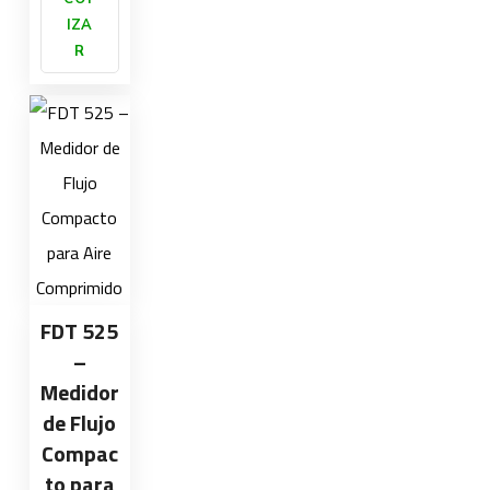
IZA
R
FDT 525
–
Medidor
de Flujo
Compac
to para