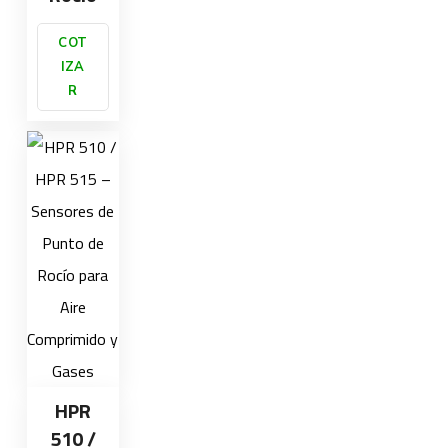
COT
IZA
R
HPR
510 /