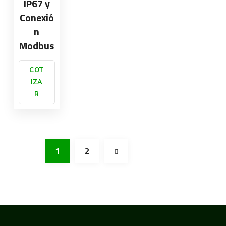
IP67 y
Conexió
n
Modbus
COT
IZA
R
1
2