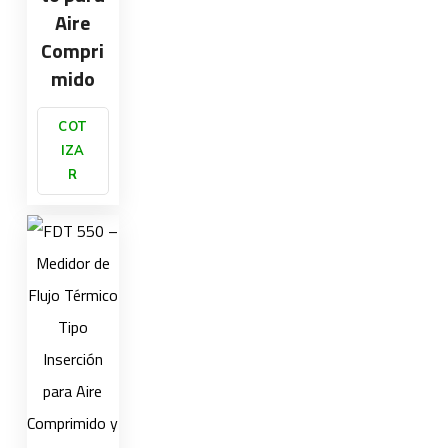
Aire
Compri
mido
COT
IZA
R