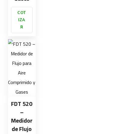
COT
IZA
R
FDT 520
–
Medidor
de Flujo