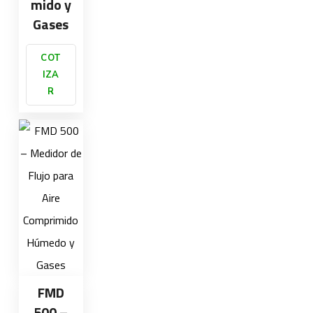
mido y
Gases
COT
IZA
R
FMD
500 –