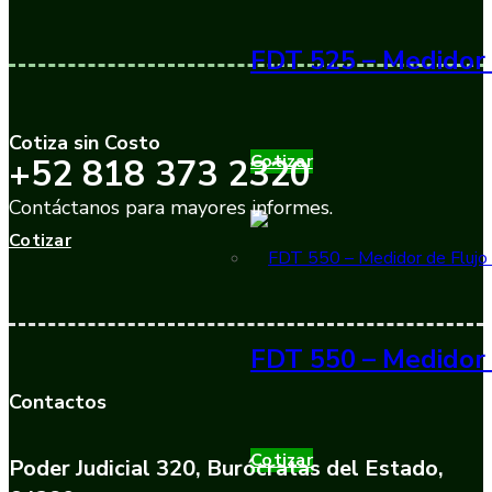
FDT 525 – Medidor 
Cotiza sin Costo
Cotizar
+52 818 373 2320
Contáctanos para mayores informes.
Cotizar
FDT 550 – Medidor 
Contactos
Cotizar
Poder Judicial 320, Burócratas del Estado,