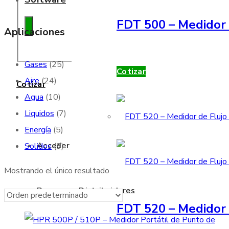
FDT 500 – Medidor 
Aplicaciones
Gases
(25)
Cotizar
Aire
(24)
Cotizar
Agua
(10)
Liquidos
(7)
Energía
(5)
Acceder
Solidos
(3)
Mostrando el único resultado
Buscamos Distribuidores
FDT 520 – Medidor 