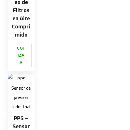
eo de
Filtros
en Aire
Compri
mido
COT
IZA
R
PPS –
Sensor