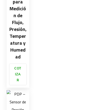
para
Medició
n de
Flujo,
Presión,
Temper
atura y
Humed
ad
COT
IZA
R