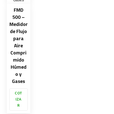
FMD
500 –
Medidor
de Flujo
para
Aire
Compri
mido
Húmed
o y
Gases
COT
IZA
R