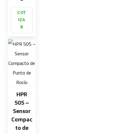
COT
IZA
R
HPR
505 –
Sensor
Compac
to de