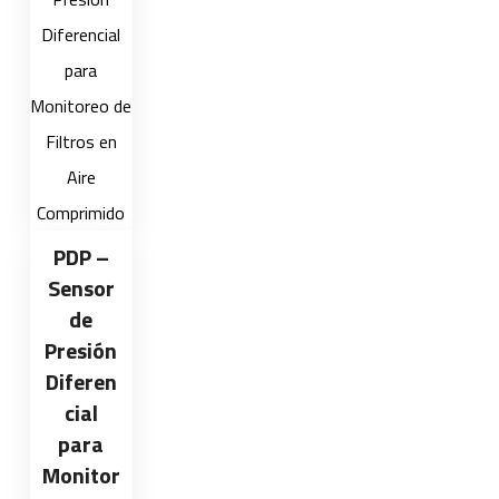
PDP –
Sensor
de
Presión
Diferen
cial
para
Monitor