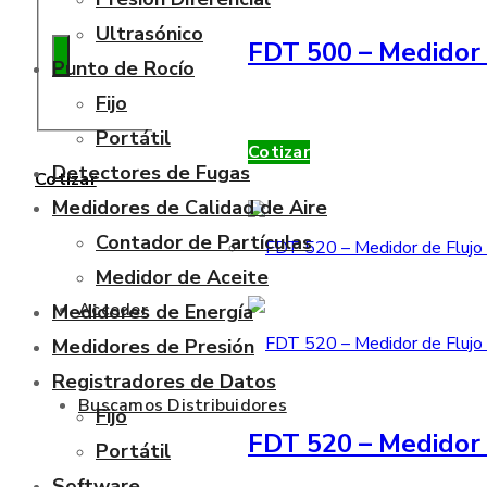
Ultrasónico
FDT 500 – Medidor 
Punto de Rocío
Fijo
Portátil
Cotizar
Detectores de Fugas
Cotizar
Medidores de Calidad de Aire
Contador de Partículas
Medidor de Aceite
Acceder
Medidores de Energía
Medidores de Presión
Registradores de Datos
Buscamos Distribuidores
Fijo
FDT 520 – Medidor 
Portátil
Software