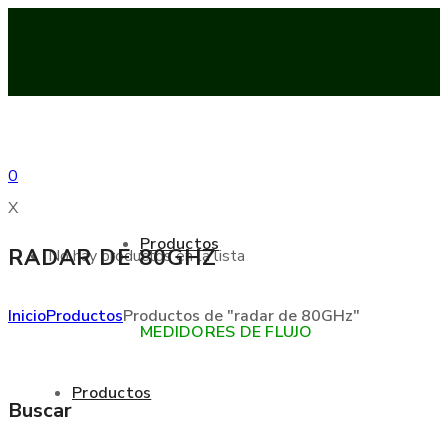
0
X
Productos
RADAR DE 80GHZ
No hay productos en la lista
Inicio
Productos
Productos de "radar de 80GHz"
MEDIDORES DE FLUJO
Productos
Buscar