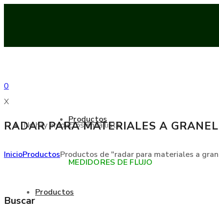
0
X
Productos
RADAR PARA MATERIALES A GRANEL
No hay productos en la lista
Inicio
Productos
Productos de "radar para materiales a gran
MEDIDORES DE FLUJO
Productos
Buscar