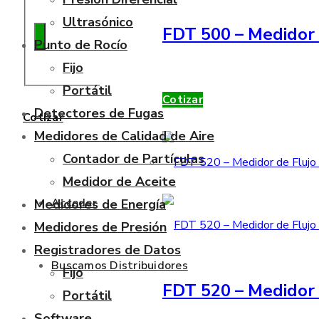
Ultrasónico
FDT 500 – Medidor 
Punto de Rocío
Fijo
Portátil
Cotizar
Detectores de Fugas
Cotizar
Medidores de Calidad de Aire
Contador de Partículas
Medidor de Aceite
Acceder
Medidores de Energía
Medidores de Presión
Registradores de Datos
Buscamos Distribuidores
Fijo
FDT 520 – Medidor 
Portátil
Software