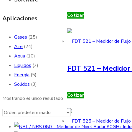
Cotizar
Aplicaciones
Gases
(25)
Aire
(24)
Agua
(10)
Liquidos
(7)
FDT 521 – Medidor 
Energía
(5)
Solidos
(3)
Cotizar
Mostrando el único resultado