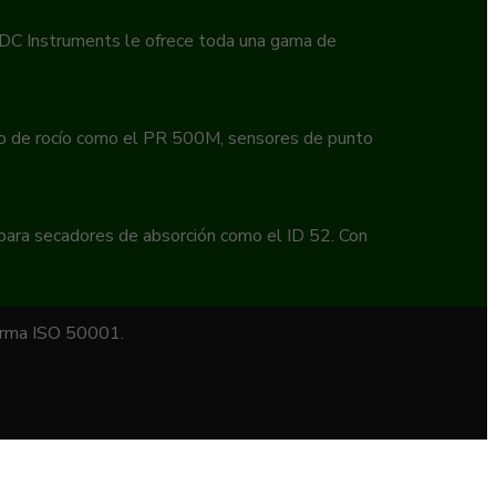
 EDC Instruments le ofrece toda una gama de
to de rocío como el PR 500M, sensores de punto
 para secadores de absorción como el ID 52. Con
norma ISO 50001.