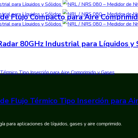
de Flujo Compacto para Aire Comprimi
adar 80GHz Industrial para Líquidos y 
de Flujo Térmico Tipo Inserción para A
ía para aplicaciones de líquidos, gases y aire comprimido.