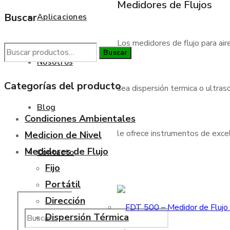
Medidores de Flujos
Buscar
Aplicaciones
Los medidores de flujo para air
Buscar
Buscar
Nosotros
por:
Categorías del producto
sea dispersión termica o ultraso
Blog
Condiciones Ambientales
le ofrece instrumentos de excele
Medicion de Nivel
Medidores de Flujo
Contacto
Fijo
Portátil
Dirección
Dispersión Térmica