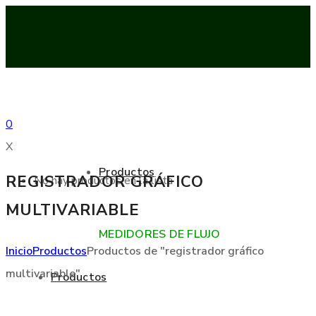
0
X
Productos
REGISTRADOR GRÁFICO
No hay productos en la lista
MULTIVARIABLE
MEDIDORES DE FLUJO
Inicio
Productos
Productos de "registrador gráfico
multivariable"
Productos