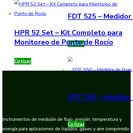
FDT 525 – Medidor 
HPR 52 Set – Kit Completo para
Monitoreo de Punto de Rocío
Cotizar
Cotizar
FDT 550 – Medidor 
Instrumentos de medición de flujo, presión, temperatura y
Cotizar
energía para aplicaciones de líquidos, gases y aire comprimido.