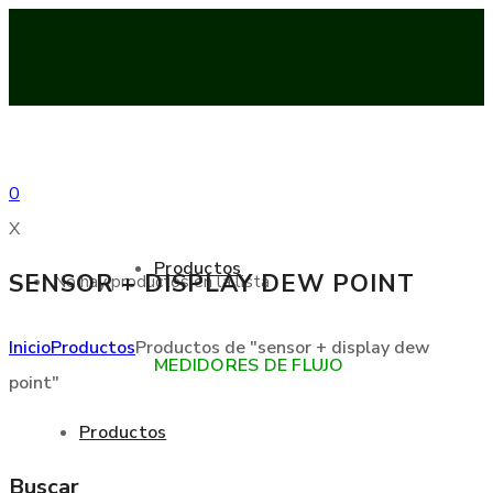
0
X
Productos
SENSOR + DISPLAY DEW POINT
No hay productos en la lista
Inicio
Productos
Productos de "sensor + display dew
MEDIDORES DE FLUJO
point"
Productos
Buscar