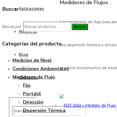
Medidores de Flujos
Buscar
Aplicaciones
Los medidores de flujo para air
Buscar por:
Buscar
Nosotros
Categorías del producto
sea dispersión termica o ultraso
Blog
Medicion de Nivel
le ofrece instrumentos de excele
Condiciones Ambientales
Medidores de Flujo
Contacto
Fijo
Portátil
Dirección
Dispersión Térmica