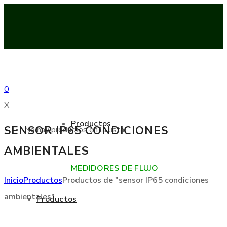
0
X
Productos
SENSOR IP65 CONDICIONES
No hay productos en la lista
AMBIENTALES
MEDIDORES DE FLUJO
Inicio
Productos
Productos de "sensor IP65 condiciones
ambientales"
Productos