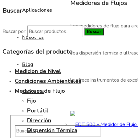
Medidores de Flujos
Buscar
Aplicaciones
Los medidores de flujo para air
Buscar por:
Buscar
Nosotros
Categorías del producto
sea dispersión termica o ultraso
Blog
Medicion de Nivel
le ofrece instrumentos de excele
Condiciones Ambientales
Medidores de Flujo
Contacto
Fijo
Portátil
Dirección
Dispersión Térmica