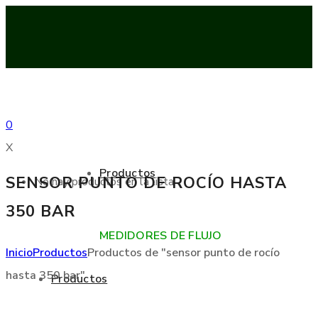
0
X
Productos
SENSOR PUNTO DE ROCÍO HASTA
No hay productos en la lista
350 BAR
MEDIDORES DE FLUJO
Inicio
Productos
Productos de "sensor punto de rocío
hasta 350 bar"
Productos