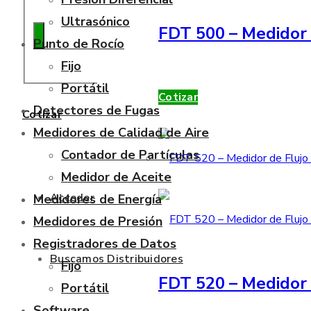
Ultrasónico
FDT 500 – Medidor 
Punto de Rocío
Fijo
Portátil
Cotizar
Detectores de Fugas
Cotizar
Medidores de Calidad de Aire
Contador de Partículas
Medidor de Aceite
Acceder
Medidores de Energía
Medidores de Presión
Registradores de Datos
Buscamos Distribuidores
Fijo
FDT 520 – Medidor 
Portátil
Software