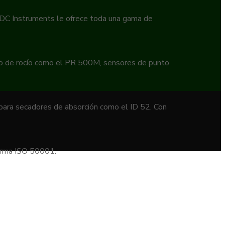
 EDC Instruments le ofrece toda una gama de
to de rocío como el PR 500M, sensores de punto
 para secadores de absorción como el ID 52. Con
norma ISO 50001.