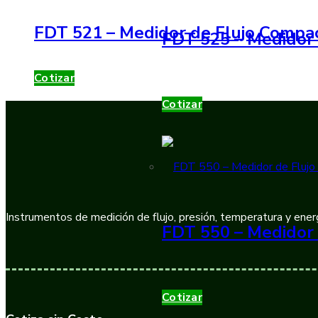
FDT 521 – Medidor de Flujo Compac
FDT 525 – Medidor 
Cotizar
Cotizar
Instrumentos de medición de flujo, presión, temperatura y energ
FDT 550 – Medidor 
Cotizar