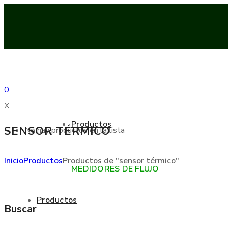
0
X
Productos
SENSOR TÉRMICO
No hay productos en la lista
Inicio
Productos
Productos de "sensor térmico"
MEDIDORES DE FLUJO
Productos
Buscar