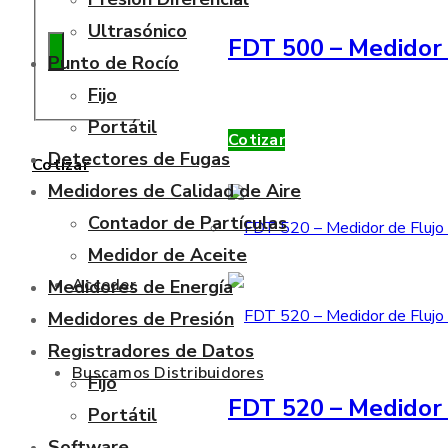
Ultrasónico
FDT 500 – Medidor 
Punto de Rocío
Fijo
Portátil
Cotizar
Detectores de Fugas
Cotizar
Medidores de Calidad de Aire
Contador de Partículas
Medidor de Aceite
Acceder
Medidores de Energía
Medidores de Presión
Registradores de Datos
Buscamos Distribuidores
Fijo
FDT 520 – Medidor 
Portátil
Software