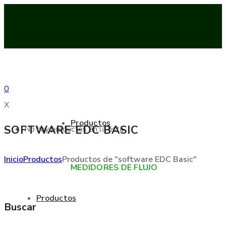
0
X
Productos
SOFTWARE EDC BASIC
No hay productos en la lista
Inicio
Productos
Productos de "software EDC Basic"
MEDIDORES DE FLUJO
Productos
Buscar