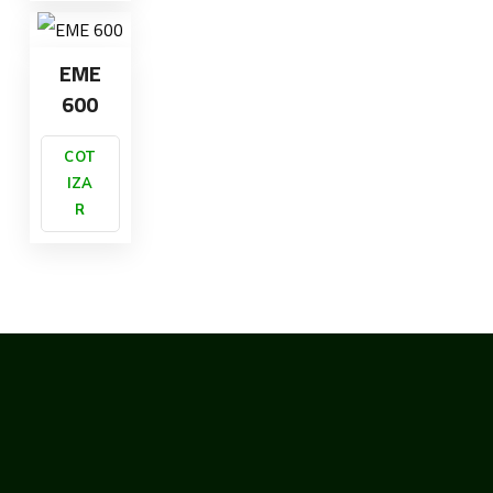
EME
600
COT
IZA
R