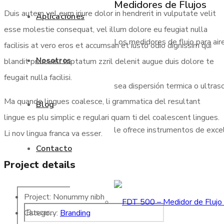
Medidores de Flujos
Duis autem vel eum iriure dolor in hendrerit in vulputate velit
Aplicaciones
esse molestie consequat, vel illum dolore eu feugiat nulla
Los medidores de flujo para air
facilisis at vero eros et accumsan et iusto odio dignissim qui
Nosotros
blandit praesent luptatum zzril delenit augue duis dolore te
feugait nulla facilisi.
sea dispersión termica o ultraso
Ma quande lingues coalesce, li grammatica del resultant
Blog
lingue es plu simplic e regulari quam ti del coalescent lingues.
le ofrece instrumentos de excele
Li nov lingua franca va esser.
Contacto
Project details
Project:
Nonummy nibh
Category:
Branding