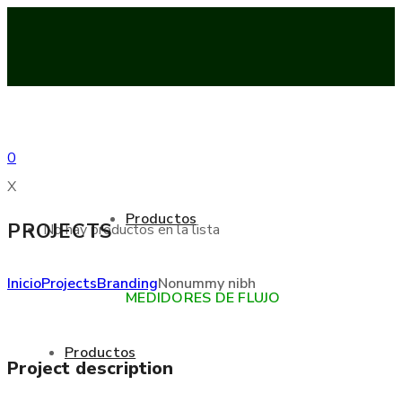
0
X
Productos
PROJECTS
No hay productos en la lista
Inicio
Projects
Branding
Nonummy nibh
MEDIDORES DE FLUJO
Productos
Project description