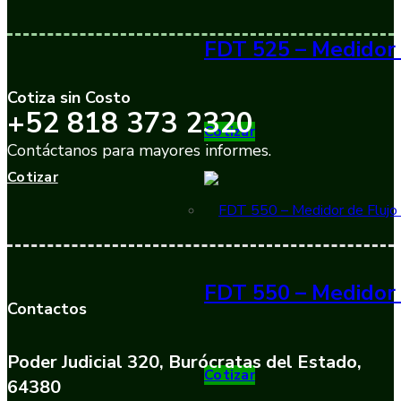
FDT 525 – Medidor 
Cotiza sin Costo
+52 818 373 2320
Cotizar
Contáctanos para mayores informes.
Cotizar
FDT 550 – Medidor 
Contactos
Poder Judicial 320, Burócratas del Estado,
Cotizar
64380