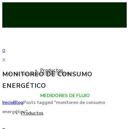
0
X
Productos
MONITOREO DE CONSUMO
No hay productos en la lista
ENERGÉTICO
MEDIDORES DE FLUJO
Inicio
Blog
Posts tagged "monitoreo de consumo
energético"
Productos