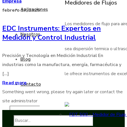
Empresa
Medidores de Flujos
Aplicaciones
febrero 17, 2025
Los medidores de flujo para air
EDC Instruments: Expertos en
Nosotros
Medición y Control Industrial
sea dispersión termica o ultraso
Precisión y Tecnología en Medición Industrial En
Blog
industrias como la manufactura, energía, farmacéutica y
[...]
le ofrece instrumentos de excele
Read more
Contacto
Something went wrong, please try again later or contact the
site administrator