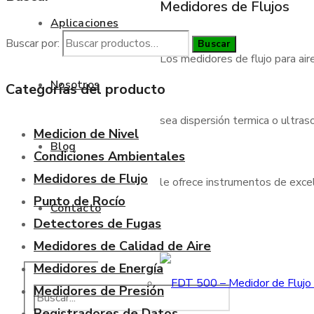
Medidores de Flujos
Aplicaciones
Buscar por:
Buscar
Los medidores de flujo para air
Nosotros
Categorías del producto
sea dispersión termica o ultraso
Medicion de Nivel
Blog
Condiciones Ambientales
Medidores de Flujo
le ofrece instrumentos de excele
Punto de Rocío
Contacto
Detectores de Fugas
Medidores de Calidad de Aire
Medidores de Energía
Medidores de Presión
Registradores de Datos