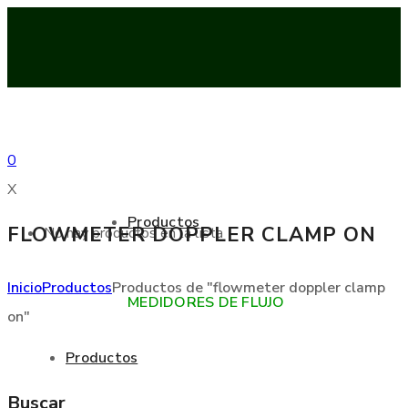
0
X
Productos
FLOWMETER DOPPLER CLAMP ON
No hay productos en la lista
Inicio
Productos
Productos de "flowmeter doppler clamp
MEDIDORES DE FLUJO
on"
Productos
Buscar