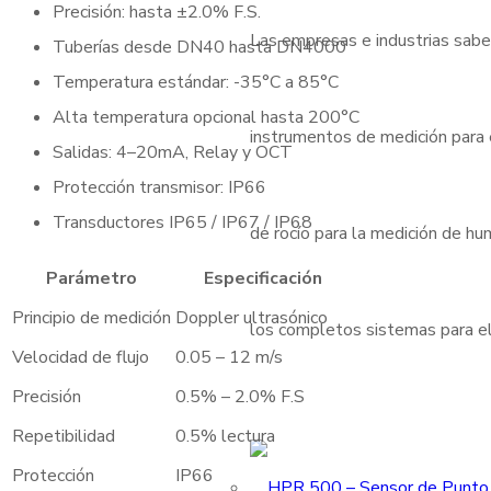
Precisión: hasta ±2.0% F.S.
Las empresas e industrias sabe
Tuberías desde DN40 hasta DN4000
Temperatura estándar: -35°C a 85°C
Alta temperatura opcional hasta 200°C
instrumentos de medición para
Salidas: 4–20mA, Relay y OCT
Protección transmisor: IP66
Transductores IP65 / IP67 / IP68
de rocío para la medición de h
Parámetro
Especificación
Principio de medición
Doppler ultrasónico
los completos sistemas para el
Velocidad de flujo
0.05 – 12 m/s
Precisión
0.5% – 2.0% F.S
Repetibilidad
0.5% lectura
Protección
IP66