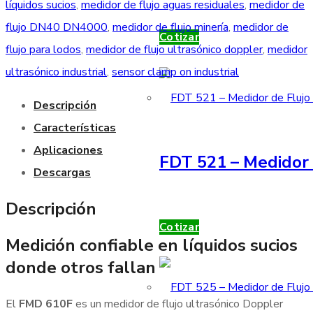
líquidos sucios
,
medidor de flujo aguas residuales
,
medidor de
flujo DN40 DN4000
,
medidor de flujo minería
,
medidor de
Cotizar
flujo para lodos
,
medidor de flujo ultrasónico doppler
,
medidor
ultrasónico industrial
,
sensor clamp on industrial
Descripción
Características
Aplicaciones
FDT 521 – Medidor 
Descargas
Descripción
Cotizar
Medición confiable en líquidos sucios
donde otros fallan
El
FMD 610F
es un medidor de flujo ultrasónico Doppler