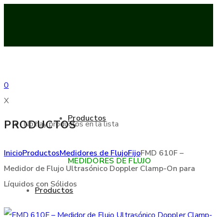
0
X
Productos
PRODUCTOS
No hay productos en la lista
Inicio
Productos
Medidores de Flujo
Fijo
FMD 610F –
MEDIDORES DE FLUJO
Medidor de Flujo Ultrasónico Doppler Clamp-On para
Líquidos con Sólidos
Productos