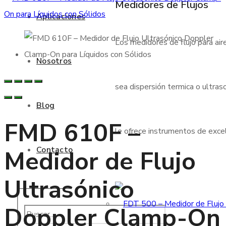
Medidores de Flujos
Aplicaciones
Los medidores de flujo para air
Nosotros
sea dispersión termica o ultraso
Blog
FMD 610F –
le ofrece instrumentos de excele
Contacto
Medidor de Flujo
Ultrasónico
Doppler Clamp-On