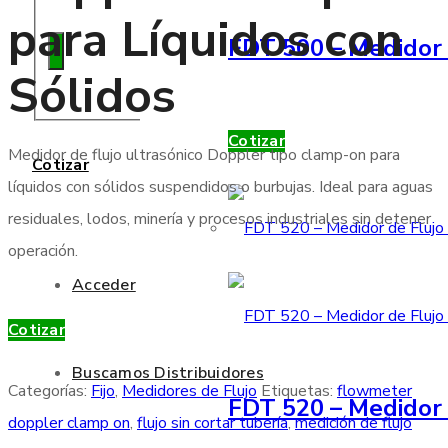
para Líquidos con
FDT 500 – Medidor 
Sólidos
Cotizar
Medidor de flujo ultrasónico Doppler tipo clamp-on para
Cotizar
líquidos con sólidos suspendidos o burbujas. Ideal para aguas
residuales, lodos, minería y procesos industriales sin detener
operación.
Acceder
Cotizar
Buscamos Distribuidores
Categorías:
Fijo
,
Medidores de Flujo
Etiquetas:
flowmeter
FDT 520 – Medidor 
doppler clamp on
,
flujo sin cortar tubería
,
medición de flujo