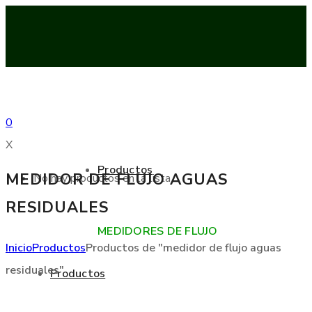
0
X
Productos
MEDIDOR DE FLUJO AGUAS
No hay productos en la lista
RESIDUALES
MEDIDORES DE FLUJO
Inicio
Productos
Productos de "medidor de flujo aguas
residuales"
Productos