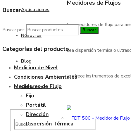
Medidores de Flujos
Buscar
Aplicaciones
Los medidores de flujo para air
Buscar por:
Buscar
Nosotros
Categorías del producto
sea dispersión termica o ultraso
Blog
Medicion de Nivel
le ofrece instrumentos de excele
Condiciones Ambientales
Medidores de Flujo
Contacto
Fijo
Portátil
Dirección
Dispersión Térmica