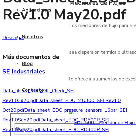
Medidores de Flujos
Rev1.0 May20.pdf
Aplicaciones
Los medidores de flujo para air
Nosotros
Descargar
sea dispersión termica o ultraso
Más documentos de
Blog
SE Industriales
le ofrece instrumentos de excele
Contacto
Data_sheet_EDC_OIL_Check_SEI
Rev1.0Jul20.pdf
Data_sheet_EDC_MU300_SEI Rev1.0
Oct20.pdf
Data_sheet_EDC_pressure_sensors_16bar_SEI
Rev1.0Sep20.pdf
Data_sheet_EDC_RD500P_SEI
Rev1.0Sep20.pdf
Data_sheet_EDC_RD400P_SEI