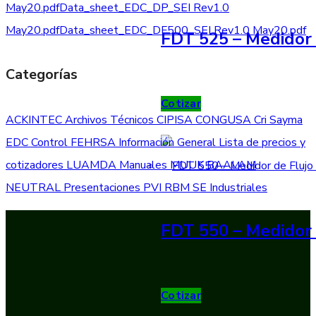
May20.pdf
Data_sheet_EDC_DP_SEI Rev1.0
May20.pdf
Data_sheet_EDC_DF500_SEI Rev1.0 May20.pdf
FDT 525 – Medidor 
Categorías
Cotizar
ACKINTEC
Archivos Técnicos
CIPISA
CONGUSA
Cri Sayma
EDC Control
FEHRSA
Información General
Lista de precios y
cotizadores
LUAMDA
Manuales
MUUK BAALAM
NEUTRAL
Presentaciones
PVI
RBM
SE Industriales
FDT 550 – Medidor 
Cotizar