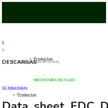
0
X
Productos
DESCARGAS
No hay productos en la lista
MEDIDORES DE FLUJO
SE Industriales
Productos
Data_sheet_EDC_D