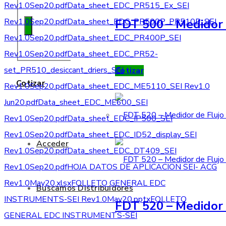
Rev1.0Sep20.pdf
Data_sheet_EDC_PR515_Ex_SEI
FDT 500 – Medidor 
Rev1.0Sep20.pdf
Data_sheet_EDC_PR500P_PR510P_SEI
Rev1.0Sep20.pdf
Data_sheet_EDC_PR400P_SEI
Rev1.0Sep20.pdf
Data_sheet_EDC_PR52-
set_PR510_desiccant_driers_SEI
Cotizar
Cotizar
Rev1.0Sep20.pdf
Data_sheet_EDC_ME5110_SEI Rev1.0
Jun20.pdf
Data_sheet_EDC_ME600_SEI
Rev1.0Sep20.pdf
Data_sheet_EDC_IP500_SEI
Rev1.0Sep20.pdf
Data_sheet_EDC_ID52_display_SEI
Acceder
Rev1.0Sep20.pdf
Data_sheet_EDC_DT409_SEI
Rev1.0Sep20.pdf
HOJA DATOS DE APLICACION SEI- ACG
Rev1.0May20.xlsx
FOLLETO GENERAL EDC
Buscamos Distribuidores
INSTRUMENTS-SEI Rev1.0May20.pptx
FOLLETO
FDT 520 – Medidor 
GENERAL EDC INSTRUMENTS-SEI