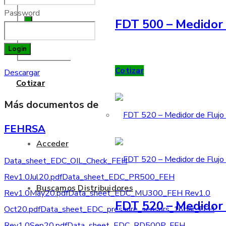
Password
FDT 500 – Medidor 
Login
Cotizar
Descargar
Cotizar
Más documentos de
FEHRSA
Acceder
Data_sheet_EDC_OIL_Check_FEH
Rev1.0Jul20.pdf
Data_sheet_EDC_PR500_FEH
Buscamos Distribuidores
Rev1.0May20.pdf
Data_sheet_EDC_MU300_FEH Rev1.0
FDT 520 – Medidor 
Oct20.pdf
Data_sheet_EDC_pressure_sensors_16bar_FEH
Rev1.0Sep20.pdf
Data_sheet_EDC_RD500P_FEH