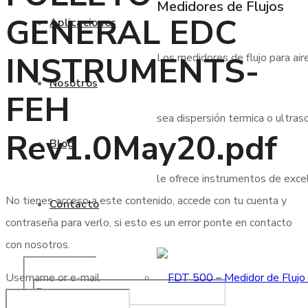
Medidores de Flujos
GENERAL EDC
Aplicaciones
INSTRUMENTS-
Los medidores de flujo para air
Nosotros
FEH
sea dispersión termica o ultraso
Rev1.0May20.pdf
Blog
le ofrece instrumentos de excele
No tienes acceso a este contenido, accede con tu cuenta y
Contacto
contraseña para verlo, si esto es un error ponte en contacto
con nosotros.
Username or e-mail