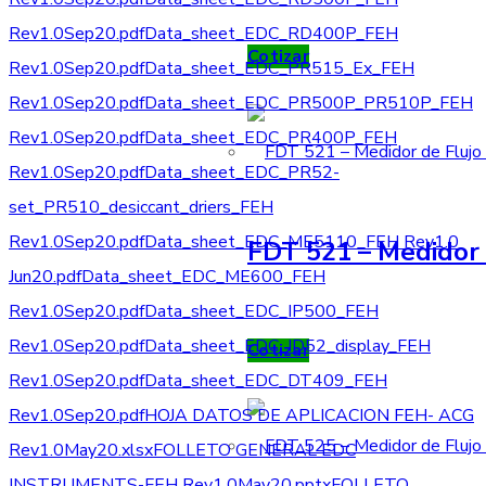
Rev1.0Sep20.pdf
Data_sheet_EDC_RD400P_FEH
Cotizar
Rev1.0Sep20.pdf
Data_sheet_EDC_PR515_Ex_FEH
Rev1.0Sep20.pdf
Data_sheet_EDC_PR500P_PR510P_FEH
Rev1.0Sep20.pdf
Data_sheet_EDC_PR400P_FEH
Rev1.0Sep20.pdf
Data_sheet_EDC_PR52-
set_PR510_desiccant_driers_FEH
Rev1.0Sep20.pdf
Data_sheet_EDC_ME5110_FEH Rev1.0
FDT 521 – Medidor 
Jun20.pdf
Data_sheet_EDC_ME600_FEH
Rev1.0Sep20.pdf
Data_sheet_EDC_IP500_FEH
Rev1.0Sep20.pdf
Data_sheet_EDC_ID52_display_FEH
Cotizar
Rev1.0Sep20.pdf
Data_sheet_EDC_DT409_FEH
Rev1.0Sep20.pdf
HOJA DATOS DE APLICACION FEH- ACG
Rev1.0May20.xlsx
FOLLETO GENERAL EDC
INSTRUMENTS-FEH Rev1.0May20.pptx
FOLLETO