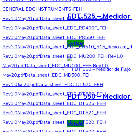
GENERAL EDC INSTRUMENTS-FEH
FDT 525 – Medidor 
Rev1.0May20.pdf
Data_sheet_EDC_RD500F_FEH
Rev1.0May20.pdf
Data_sheet_EDC_RD400F_FEH
Rev1.0May20.pdf
Data_sheet_EDC_PR550_FEH
Cotizar
Rev1.0May20.pdf
Data_sheet_EDC_PR510_515_desiccant_d
Rev1.0May20.pdf
Data_sheet_EDC_MU200_FEH Rev1.0
May20.pdf
Data_sheet_EDC_MU100_FEH Rev1.0
May20.pdf
Data_sheet_EDC_MD500_FEH
Rev1.0Jun20.pdf
Data_sheet_EDC_DT570_FEH
Rev1.0May20.pdf
Data_sheet_EDC_DT550_FEH
FDT 550 – Medidor 
Rev1.0May20.pdf
Data_sheet_EDC_DT525_FEH
Rev1.0May20.pdf
Data_sheet_EDC_DT521_FEH
Rev1.0May20.pdf
Data_sheet_EDC_DT520_FEH
Cotizar
Rev1.0May20.pdf
Data_sheet_EDC_DT500_FEH