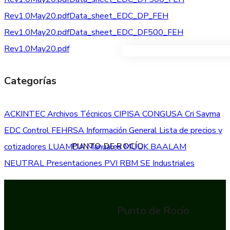
Rev1.0May20.pdf
Data_sheet_EDC_DP_FEH
Rev1.0May20.pdf
Data_sheet_EDC_DF500_FEH
Rev1.0May20.pdf
VER TODOS LOS PRODUC
Categorías
ACKINTEC
Archivos Técnicos
CIPISA
CONGUSA
Cri Sayma
EDC Control
FEHRSA
Información General
Lista de precios y
PUNTO DE ROCÍO
cotizadores
LUAMDA
Manuales
MUUK BAALAM
NEUTRAL
Presentaciones
PVI
RBM
SE Industriales
Punto de Rocío