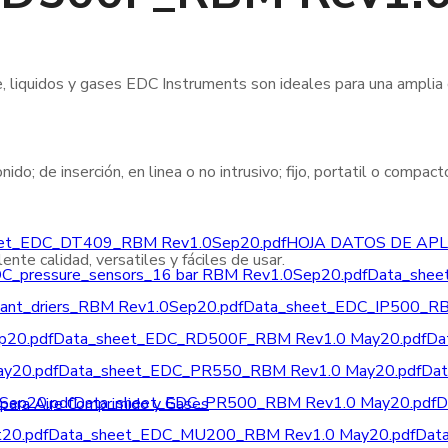
e, liquidos y gases EDC Instruments son ideales para una amplia
nido; de inserción, en linea o no intrusivo; fijo, portatil o compa
et_EDC_DT409_RBM Rev1.0Sep20.pdf
HOJA DATOS DE APLI
nte calidad, versatiles y fáciles de usar.
C_pressure_sensors_16 bar RBM Rev1.0Sep20.pdf
Data_she
nt_driers_RBM Rev1.0Sep20.pdf
Data_sheet_EDC_IP500_RB
20.pdf
Data_sheet_EDC_RD500F_RBM Rev1.0 May20.pdf
Da
y20.pdf
Data_sheet_EDC_PR550_RBM Rev1.0 May20.pdf
Dat
Sep20.pdf
Data_sheet_EDC_PR500_RBM Rev1.0 May20.pdf
D
20.pdf
Data_sheet_EDC_MU200_RBM Rev1.0 May20.pdf
Dat