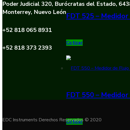
Poder Judicial 320, Burócratas del Estado, 64
Monterrey, Nuevo León
FDT 525 – Medidor 
+52 818 065 8931
Cotizar
+52 818 373 2393
FDT 550 – Medidor 
EDC Instruments Derechos Reservados © 2020
Cotizar