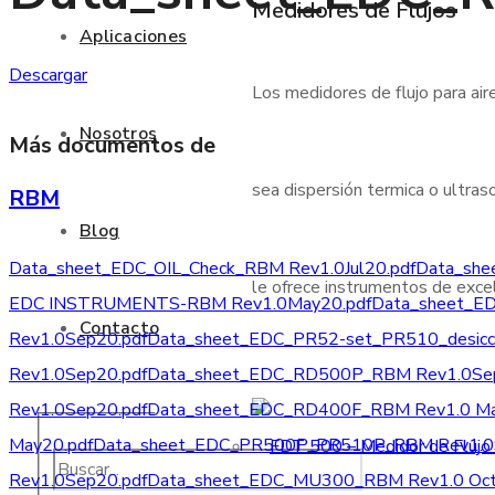
Medidores de Flujos
Aplicaciones
Descargar
Los medidores de flujo para air
Nosotros
Más documentos de
sea dispersión termica o ultraso
RBM
Blog
Data_sheet_EDC_OIL_Check_RBM Rev1.0Jul20.pdf
Data_she
le ofrece instrumentos de excele
EDC INSTRUMENTS-RBM Rev1.0May20.pdf
Data_sheet_ED
Contacto
Rev1.0Sep20.pdf
Data_sheet_EDC_PR52-set_PR510_desicca
Rev1.0Sep20.pdf
Data_sheet_EDC_RD500P_RBM Rev1.0Sep
Rev1.0Sep20.pdf
Data_sheet_EDC_RD400F_RBM Rev1.0 Ma
May20.pdf
Data_sheet_EDC_PR500P_PR510P_RBM Rev1.0
Rev1.0Sep20.pdf
Data_sheet_EDC_MU300_RBM Rev1.0 Oct