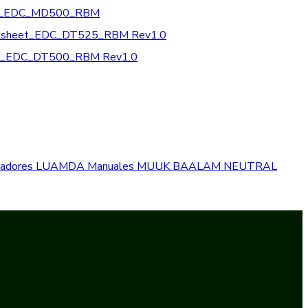
t_EDC_MD500_RBM
_sheet_EDC_DT525_RBM Rev1.0
t_EDC_DT500_RBM Rev1.0
izadores
LUAMDA
Manuales
MUUK BAALAM
NEUTRAL