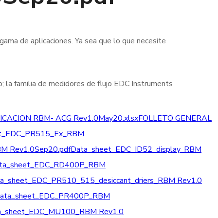
 gama de aplicaciones. Ya sea que lo que necesite
cto; la familia de medidores de flujo EDC Instruments
CACION RBM- ACG Rev1.0May20.xlsx
FOLLETO GENERAL
et_EDC_PR515_Ex_RBM
M Rev1.0Sep20.pdf
Data_sheet_EDC_ID52_display_RBM
ta_sheet_EDC_RD400P_RBM
a_sheet_EDC_PR510_515_desiccant_driers_RBM Rev1.0
ata_sheet_EDC_PR400P_RBM
a_sheet_EDC_MU100_RBM Rev1.0