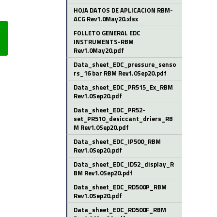
HOJA DATOS DE APLICACION RBM-
ACG Rev1.0May20.xlsx
FOLLETO GENERAL EDC
INSTRUMENTS-RBM
Rev1.0May20.pdf
Data_sheet_EDC_pressure_senso
rs_16 bar RBM Rev1.0Sep20.pdf
Data_sheet_EDC_PR515_Ex_RBM
Rev1.0Sep20.pdf
Data_sheet_EDC_PR52-
set_PR510_desiccant_driers_RB
M Rev1.0Sep20.pdf
Data_sheet_EDC_IP500_RBM
Rev1.0Sep20.pdf
Data_sheet_EDC_ID52_display_R
BM Rev1.0Sep20.pdf
Data_sheet_EDC_RD500P_RBM
Rev1.0Sep20.pdf
Data_sheet_EDC_RD500F_RBM