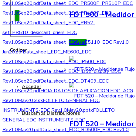
Rev1.0Sep20.pdf
Data_sheet_EDC_PR500P_PR510P_EDC
FDT 500 – Medidor 
Rev1.0Sep20.pdf
Data_sheet_EDC_PR400P_EDC
Rev1.0Sep20.pdf
Data_sheet_EDC_PR52-
set_PR510_desiccant_driers_EDC
Rev1.0Sep20.pdf
Data_sheet_EDC_ME5110_EDC Rev1.0
Cotizar
Cotizar
Jun20.pdf
Data_sheet_EDC_ME600_EDC
Rev1.0Sep20.pdf
Data_sheet_EDC_IP500_EDC
Rev1.0Sep20.pdf
Data_sheet_EDC_ID52_display_EDC
Rev1.0Sep20.pdf
Data_sheet_EDC_DT409_EDC
Acceder
Rev1.0Sep20.pdf
HOJA DATOS DE APLICACION EDC- ACG
Rev1.0May20.xlsx
FOLLETO GENERAL EDC
INSTRUMENTS-EDC Rev1.0May20.pptx
FOLLETO
Buscamos Distribuidores
GENERAL EDC INSTRUMENTS-EDC
FDT 520 – Medidor 
Rev1.0May20.pdf
Data_sheet_EDC_RD500F_EDC Rev1.0