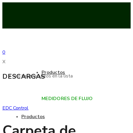
0
X
Productos
DESCARGAS
No hay productos en la lista
MEDIDORES DE FLUJO
EDC Control
Productos
Carpeta de