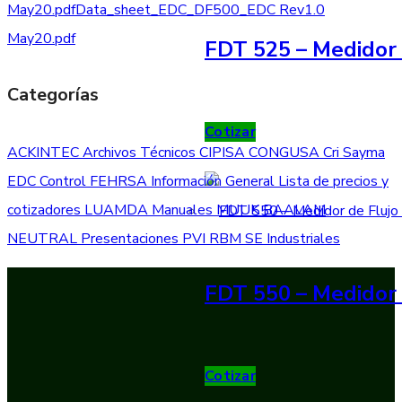
May20.pdf
Data_sheet_EDC_DF500_EDC Rev1.0
May20.pdf
FDT 525 – Medidor 
Categorías
Cotizar
ACKINTEC
Archivos Técnicos
CIPISA
CONGUSA
Cri Sayma
EDC Control
FEHRSA
Información General
Lista de precios y
cotizadores
LUAMDA
Manuales
MUUK BAALAM
NEUTRAL
Presentaciones
PVI
RBM
SE Industriales
FDT 550 – Medidor 
Cotizar