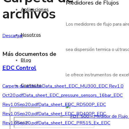
Medidores de Flujos
archivos
Aplicaciones
Los medidores de flujo para air
Nosotros
Descargar
sea dispersión termica o ultraso
Más documentos de
Blog
EDC Control
le ofrece instrumentos de excele
Contacto
Carpeta de archivos
Data_sheet_EDC_MU300_EDC Rev1.0
Oct20.pdf
Data_sheet_EDC_pressure_sensors_16bar_EDC
Rev1.0Sep20.pdf
Data_sheet_EDC_RD500P_EDC
Rev1.0Sep20.pdf
Data_sheet_EDC_RD400P_EDC
Rev1.0Sep20.pdf
Data_sheet_EDC_PR515_Ex_EDC