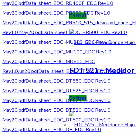
May20.pdf
Data_sheet_EDC_RD400F_EDC Rev1.0
May20.pdf
Data_sheet_EDC_PR550_EDC Rev1.0
Cotizar
May20.pdf
Data_sheet_EDC_PR510_515_desiccant_driers_
Rev1.0 May20.pdf
Data_sheet_EDC_PR500_EDC Rev1.0
May20.pdf
Data_sheet_EDC_MU200_EDC Rev1.0
May20.pdf
Data_sheet_EDC_MU100_EDC Rev1.0
May20.pdf
Data_sheet_EDC_MD500_EDC
FDT 521 – Medidor 
Rev1.0Jun20.pdf
Data_sheet_EDC_DT570_EDC Rev1.0
May20.pdf
Data_sheet_EDC_DT550_EDC Rev1.0
May20.pdf
Data_sheet_EDC_DT525_EDC Rev1.0
Cotizar
May20.pdf
Data_sheet_EDC_DT521_EDC Rev1.0
May20.pdf
Data_sheet_EDC_DT520_EDC Rev1.0
May20.pdf
Data_sheet_EDC_DT500_EDC Rev1.0
May20.pdf
Data_sheet_EDC_DP_EDC Rev1.0