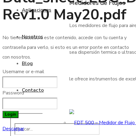
Medidores de Flujos
Rev1.0 May20.pdf
Aplicaciones
Los medidores de flujo para air
Nosotros
No tienes acceso a este contenido, accede con tu cuenta y
contraseña para verlo, si esto es un error ponte en contacto
sea dispersión termica o ultraso
con nosotros.
Blog
Username or e-mail
le ofrece instrumentos de excele
Contacto
Password
Login
Descargar