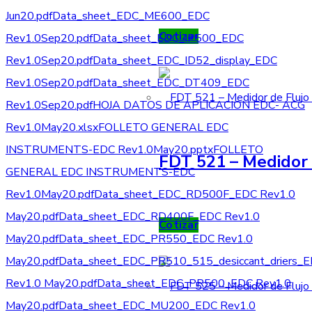
Jun20.pdf
Data_sheet_EDC_ME600_EDC
Cotizar
Rev1.0Sep20.pdf
Data_sheet_EDC_IP500_EDC
Rev1.0Sep20.pdf
Data_sheet_EDC_ID52_display_EDC
Rev1.0Sep20.pdf
Data_sheet_EDC_DT409_EDC
Rev1.0Sep20.pdf
HOJA DATOS DE APLICACION EDC- ACG
Rev1.0May20.xlsx
FOLLETO GENERAL EDC
INSTRUMENTS-EDC Rev1.0May20.pptx
FOLLETO
FDT 521 – Medidor 
GENERAL EDC INSTRUMENTS-EDC
Rev1.0May20.pdf
Data_sheet_EDC_RD500F_EDC Rev1.0
May20.pdf
Data_sheet_EDC_RD400F_EDC Rev1.0
Cotizar
May20.pdf
Data_sheet_EDC_PR550_EDC Rev1.0
May20.pdf
Data_sheet_EDC_PR510_515_desiccant_driers_
Rev1.0 May20.pdf
Data_sheet_EDC_PR500_EDC Rev1.0
May20.pdf
Data_sheet_EDC_MU200_EDC Rev1.0