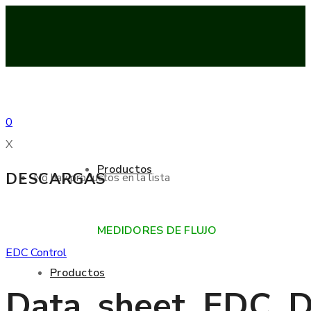
0
X
Productos
DESCARGAS
No hay productos en la lista
MEDIDORES DE FLUJO
EDC Control
Productos
Data_sheet_EDC_