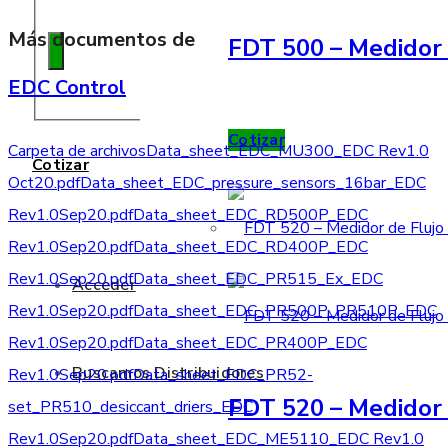
Más documentos de
FDT 500 – Medidor 
EDC Control
Cotizar
Carpeta de archivos
Data_sheet_EDC_MU300_EDC Rev1.0
Cotizar
Oct20.pdf
Data_sheet_EDC_pressure_sensors_16bar_EDC
Rev1.0Sep20.pdf
Data_sheet_EDC_RD500P_EDC
Rev1.0Sep20.pdf
Data_sheet_EDC_RD400P_EDC
Rev1.0Sep20.pdf
Data_sheet_EDC_PR515_Ex_EDC
Acceder
Rev1.0Sep20.pdf
Data_sheet_EDC_PR500P_PR510P_EDC
Rev1.0Sep20.pdf
Data_sheet_EDC_PR400P_EDC
Buscamos Distribuidores
Rev1.0Sep20.pdf
Data_sheet_EDC_PR52-
FDT 520 – Medidor 
set_PR510_desiccant_driers_EDC
Rev1.0Sep20.pdf
Data_sheet_EDC_ME5110_EDC Rev1.0