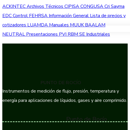
ACKINTEC
Archivos Técnicos
CIPISA
CONGUSA
Cri Sayma
EDC Control
FEHRSA
Información General
Lista de precios y
cotizadores
LUAMDA
Manuales
MUUK BAALAM
VER TODOS LOS PRODUC
NEUTRAL
Presentaciones
PVI
RBM
SE Industriales
PUNTO DE ROCÍO
Instrumentos de medición de flujo, presión, temperatura y
energía para aplicaciones de líquidos, gases y aire comprimido.
Punto de Rocío