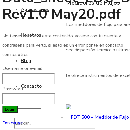
Medidores de Flujos
Rev1.0 May20.pdf
Aplicaciones
Los medidores de flujo para air
Nosotros
No tienes acceso a este contenido, accede con tu cuenta y
contraseña para verlo, si esto es un error ponte en contacto
sea dispersión termica o ultraso
con nosotros.
Blog
Username or e-mail
le ofrece instrumentos de excele
Contacto
Password
Login
Descargar