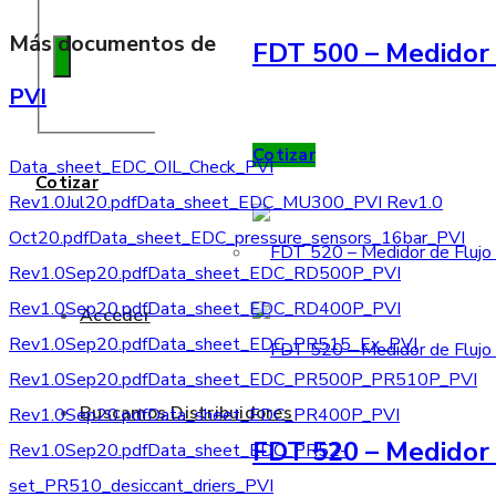
Más documentos de
FDT 500 – Medidor 
PVI
Cotizar
Data_sheet_EDC_OIL_Check_PVI
Cotizar
Rev1.0Jul20.pdf
Data_sheet_EDC_MU300_PVI Rev1.0
Oct20.pdf
Data_sheet_EDC_pressure_sensors_16bar_PVI
Rev1.0Sep20.pdf
Data_sheet_EDC_RD500P_PVI
Rev1.0Sep20.pdf
Data_sheet_EDC_RD400P_PVI
Acceder
Rev1.0Sep20.pdf
Data_sheet_EDC_PR515_Ex_PVI
Rev1.0Sep20.pdf
Data_sheet_EDC_PR500P_PR510P_PVI
Buscamos Distribuidores
Rev1.0Sep20.pdf
Data_sheet_EDC_PR400P_PVI
FDT 520 – Medidor 
Rev1.0Sep20.pdf
Data_sheet_EDC_PR52-
set_PR510_desiccant_driers_PVI