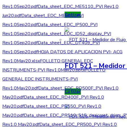
Rev1.0Sep20.pdf
Data_sheet_EDC_ME5110_PVI Rev1.0
Cotizar
Jun20.pdf
Data_sheet_EDC_ME600_PVI
Rev1.0Sep20.pdf
Data_sheet_EDC_IP500_PVI
Rev1.0Sep20.pdf
Data_sheet_EDC_ID52_display_PVI
Rev1.0Sep20.pdf
Data_sheet_EDC_DT409_PVI
Rev1.0Sep20.pdf
HOJA DATOS DE APLICACION PVI- ACG
Rev1.0May20.xlsx
FOLLETO GENERAL EDC
FDT 521 – Medidor 
INSTRUMENTS-PVI Rev1.0May20.pptx
FOLLETO
GENERAL EDC INSTRUMENTS-PVI
Rev1.0May20.pdf
Data_sheet_EDC_RD500F_PVI Rev1.0
Cotizar
May20.pdf
Data_sheet_EDC_RD400F_PVI Rev1.0
May20.pdf
Data_sheet_EDC_PR550_PVI Rev1.0
May20.pdf
Data_sheet_EDC_PR510_515_desiccant_driers_P
Rev1.0 May20.pdf
Data_sheet_EDC_PR500_PVI Rev1.0