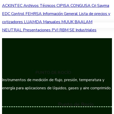
ACKINTEC
Archivos Técnicos
CIPISA
CONGUSA
Cri Sayma
EDC Control
FEHRSA
Información General
Lista de precios y
cotizadores
LUAMDA
Manuales
MUUK BAALAM
VER TODOS LOS PRODUC
NEUTRAL
Presentaciones
PVI
RBM
SE Industriales
PUNTO DE ROCÍO
Instrumentos de medición de flujo, presión, temperatura y
energía para aplicaciones de líquidos, gases y aire comprimido.
Punto de Rocío