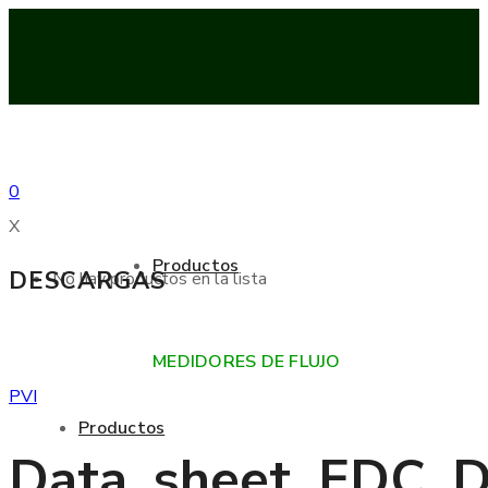
0
X
Productos
DESCARGAS
No hay productos en la lista
MEDIDORES DE FLUJO
PVI
Productos
Data_sheet_EDC_