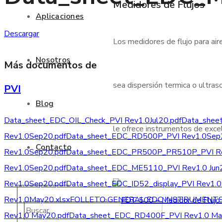
Medidores de Flujos
Aplicaciones
Descargar
Los medidores de flujo para air
Nosotros
Más documentos de
sea dispersión termica o ultraso
PVI
Blog
Data_sheet_EDC_OIL_Check_PVI Rev1.0Jul20.pdf
Data_shee
le ofrece instrumentos de excele
Rev1.0Sep20.pdf
Data_sheet_EDC_RD500P_PVI Rev1.0Sep2
Contacto
Rev1.0Sep20.pdf
Data_sheet_EDC_PR500P_PR510P_PVI Re
Rev1.0Sep20.pdf
Data_sheet_EDC_ME5110_PVI Rev1.0 Jun2
Rev1.0Sep20.pdf
Data_sheet_EDC_ID52_display_PVI Rev1.0
Rev1.0May20.xlsx
FOLLETO GENERAL EDC INSTRUMENTS-P
Rev1.0 May20.pdf
Data_sheet_EDC_RD400F_PVI Rev1.0 Ma