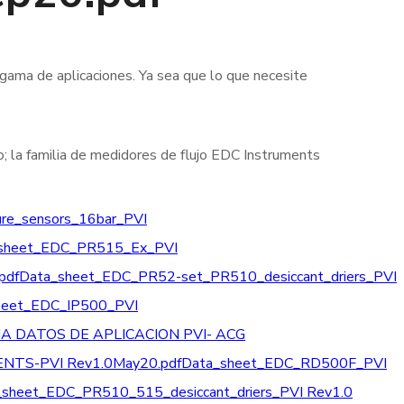
 gama de aplicaciones. Ya sea que lo que necesite
cto; la familia de medidores de flujo EDC Instruments
re_sensors_16bar_PVI
sheet_EDC_PR515_Ex_PVI
pdf
Data_sheet_EDC_PR52-set_PR510_desiccant_driers_PVI
heet_EDC_IP500_PVI
JA DATOS DE APLICACION PVI- ACG
TS-PVI Rev1.0May20.pdf
Data_sheet_EDC_RD500F_PVI
_sheet_EDC_PR510_515_desiccant_driers_PVI Rev1.0