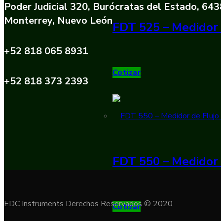
Poder Judicial 320, Burócratas del Estado, 64
Monterrey, Nuevo León
FDT 525 – Medidor 
+52 818 065 8931
Cotizar
+52 818 373 2393
FDT 550 – Medidor 
EDC Instruments Derechos Reservados © 2020
Cotizar