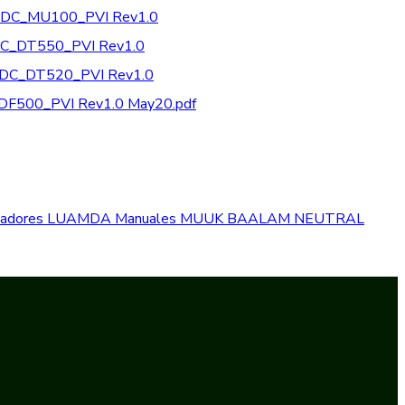
EDC_MU100_PVI Rev1.0
DC_DT550_PVI Rev1.0
EDC_DT520_PVI Rev1.0
DF500_PVI Rev1.0 May20.pdf
izadores
LUAMDA
Manuales
MUUK BAALAM
NEUTRAL