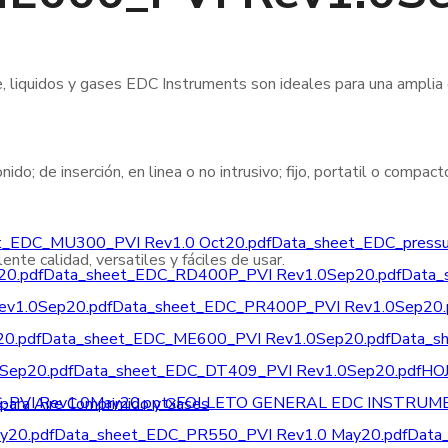
e, liquidos y gases EDC Instruments son ideales para una amplia
nido; de inserción, en linea o no intrusivo; fijo, portatil o compa
t_EDC_MU300_PVI Rev1.0 Oct20.pdf
Data_sheet_EDC_pressu
nte calidad, versatiles y fáciles de usar.
0.pdf
Data_sheet_EDC_RD400P_PVI Rev1.0Sep20.pdf
Data_
v1.0Sep20.pdf
Data_sheet_EDC_PR400P_PVI Rev1.0Sep20.
0.pdf
Data_sheet_EDC_ME600_PVI Rev1.0Sep20.pdf
Data_s
Sep20.pdf
Data_sheet_EDC_DT409_PVI Rev1.0Sep20.pdf
HO
VI Rev1.0May20.pptx
FOLLETO GENERAL EDC INSTRUMEN
y20.pdf
Data_sheet_EDC_PR550_PVI Rev1.0 May20.pdf
Data