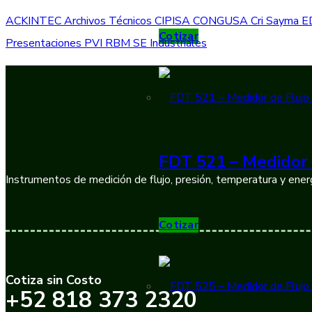
ACKINTEC
Archivos Técnicos
CIPISA
CONGUSA
Cri Sayma
E
Cotizar
Presentaciones
PVI
RBM
SE Industriales
FDT 521 – Medidor 
Instrumentos de medición de flujo, presión, temperatura y energ
Cotizar
Cotiza sin Costo
+52 818 373 2320