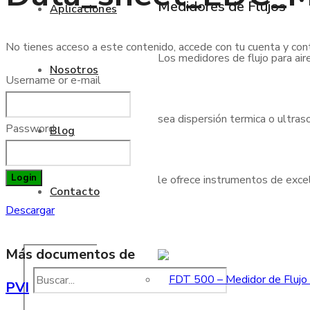
Medidores de Flujos
Aplicaciones
No tienes acceso a este contenido, accede con tu cuenta y cont
Los medidores de flujo para air
Nosotros
Username or e-mail
sea dispersión termica o ultraso
Password
Blog
Login
le ofrece instrumentos de excele
Contacto
Descargar
Más documentos de
PVI