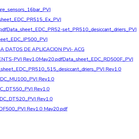
re_sensors_16bar_PVI
sheet_EDC_PR515_Ex_PVI
pdf
Data_sheet_EDC_PR52-set_PR510_desiccant_driers_PVI
heet_EDC_IP500_PVI
JA DATOS DE APLICACION PVI- ACG
TS-PVI Rev1.0May20.pdf
Data_sheet_EDC_RD500F_PVI
_sheet_EDC_PR510_515_desiccant_driers_PVI Rev1.0
EDC_MU100_PVI Rev1.0
DC_DT550_PVI Rev1.0
EDC_DT520_PVI Rev1.0
DF500_PVI Rev1.0 May20.pdf