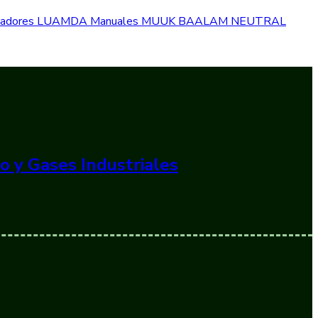
izadores
LUAMDA
Manuales
MUUK BAALAM
NEUTRAL
o y Gases Industriales