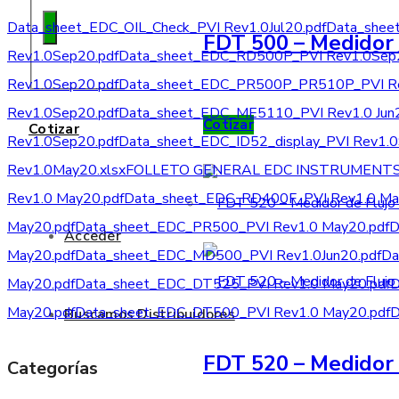
Data_sheet_EDC_OIL_Check_PVI Rev1.0Jul20.pdf
Data_shee
FDT 500 – Medidor 
Rev1.0Sep20.pdf
Data_sheet_EDC_RD500P_PVI Rev1.0Sep2
Rev1.0Sep20.pdf
Data_sheet_EDC_PR500P_PR510P_PVI Re
Rev1.0Sep20.pdf
Data_sheet_EDC_ME5110_PVI Rev1.0 Jun2
Cotizar
Cotizar
Rev1.0Sep20.pdf
Data_sheet_EDC_ID52_display_PVI Rev1.0
Rev1.0May20.xlsx
FOLLETO GENERAL EDC INSTRUMENTS-P
Rev1.0 May20.pdf
Data_sheet_EDC_RD400F_PVI Rev1.0 Ma
May20.pdf
Data_sheet_EDC_PR500_PVI Rev1.0 May20.pdf
D
Acceder
May20.pdf
Data_sheet_EDC_MD500_PVI Rev1.0Jun20.pdf
Da
May20.pdf
Data_sheet_EDC_DT525_PVI Rev1.0 May20.pdf
D
May20.pdf
Data_sheet_EDC_DT500_PVI Rev1.0 May20.pdf
D
Buscamos Distribuidores
FDT 520 – Medidor 
Categorías