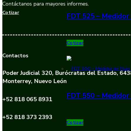
Contáctanos para mayores informes.
Cotizar
FDT 525 – Medidor 
Cotizar
Contactos
Poder Judicial 320, Burócratas del Estado, 64
Monterrey, Nuevo León
FDT 550 – Medidor 
+52 818 065 8931
+52 818 373 2393
Cotizar