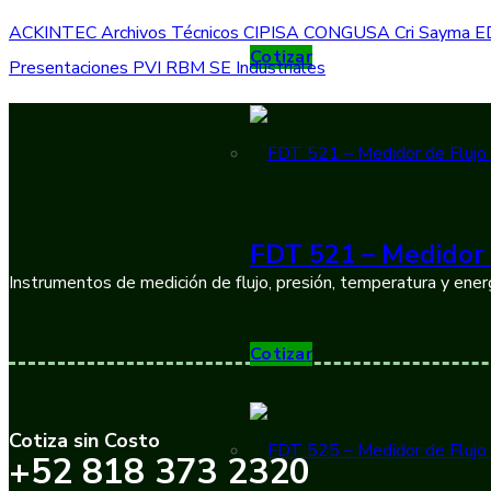
ACKINTEC
Archivos Técnicos
CIPISA
CONGUSA
Cri Sayma
E
Cotizar
Presentaciones
PVI
RBM
SE Industriales
FDT 521 – Medidor 
Instrumentos de medición de flujo, presión, temperatura y energ
Cotizar
Cotiza sin Costo
+52 818 373 2320