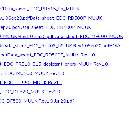
df
Data_sheet_EDC_PR515_Ex_MUUK
v1.0Sep20.pdf
Data_sheet_EDC_RD500P_MUUK
ep20.pdf
Data_sheet_EDC_PR400P_MUUK
_MUUK Rev1.0 Jun20.pdf
Data_sheet_EDC_ME600_MUUK
df
Data_sheet_EDC_DT409_MUUK Rev1.0Sep20.pdf
HOJA
pdf
Data_sheet_EDC_RD500F_MUUK Rev1.0
t_EDC_PR510_515_desiccant_driers_MUUK Rev1.0
et_EDC_MU100_MUUK Rev1.0
et_EDC_DT550_MUUK Rev1.0
t_EDC_DT520_MUUK Rev1.0
DC_DF500_MUUK Rev1.0 Jun20.pdf