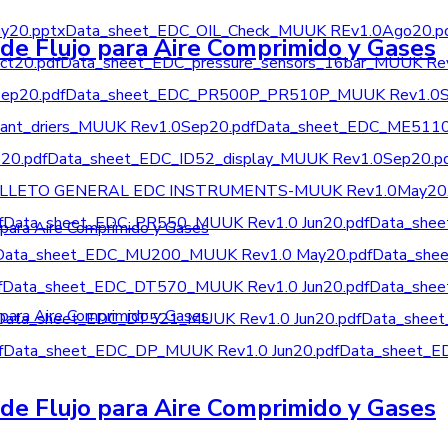
20.pptx
Data_sheet_EDC_OIL_Check_MUUK REv1.0Ago20.p
de Flujo para Aire Comprimido y Gases
t20.pdf
Data_sheet_EDC_pressure_sensors_16bar_MUUK Re
ep20.pdf
Data_sheet_EDC_PR500P_PR510P_MUUK Rev1.0S
nt_driers_MUUK Rev1.0Sep20.pdf
Data_sheet_EDC_ME5110
20.pdf
Data_sheet_EDC_ID52_display_MUUK Rev1.0Sep20.p
LLETO GENERAL EDC INSTRUMENTS-MUUK Rev1.0May20.
f
Data_sheet_EDC_PR550_MUUK Rev1.0 Jun20.pdf
Data_shee
Data_sheet_EDC_MU200_MUUK Rev1.0 May20.pdf
Data_she
f
Data_sheet_EDC_DT570_MUUK Rev1.0 Jun20.pdf
Data_she
Data_sheet_EDC_DT521_MUUK Rev1.0 Jun20.pdf
Data_shee
f
Data_sheet_EDC_DP_MUUK Rev1.0 Jun20.pdf
Data_sheet_E
de Flujo para Aire Comprimido y Gases