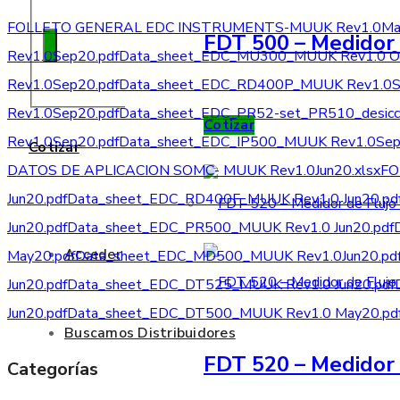
FOLLETO GENERAL EDC INSTRUMENTS-MUUK Rev1.0May
FDT 500 – Medidor 
Rev1.0Sep20.pdf
Data_sheet_EDC_MU300_MUUK Rev1.0 Oc
Rev1.0Sep20.pdf
Data_sheet_EDC_RD400P_MUUK Rev1.0S
Rev1.0Sep20.pdf
Data_sheet_EDC_PR52-set_PR510_desicca
Cotizar
Rev1.0Sep20.pdf
Data_sheet_EDC_IP500_MUUK Rev1.0Sep
Cotizar
DATOS DE APLICACION SOMC- MUUK Rev1.0Jun20.xlsx
FO
Jun20.pdf
Data_sheet_EDC_RD400F_MUUK Rev1.0 Jun20.pd
Jun20.pdf
Data_sheet_EDC_PR500_MUUK Rev1.0 Jun20.pdf
Acceder
May20.pdf
Data_sheet_EDC_MD500_MUUK Rev1.0Jun20.pd
Jun20.pdf
Data_sheet_EDC_DT525_MUUK Rev1.0 Jun20.pdf
Jun20.pdf
Data_sheet_EDC_DT500_MUUK Rev1.0 May20.pd
Buscamos Distribuidores
FDT 520 – Medidor 
Categorías