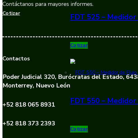
Contáctanos para mayores informes.
Cotizar
FDT 525 – Medidor 
Cotizar
Contactos
Poder Judicial 320, Burócratas del Estado, 64
Monterrey, Nuevo León
FDT 550 – Medidor 
+52 818 065 8931
+52 818 373 2393
Cotizar