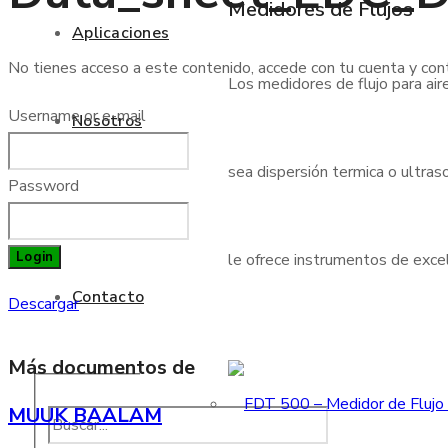
Medidores de Flujos
Aplicaciones
No tienes acceso a este contenido, accede con tu cuenta y cont
Los medidores de flujo para air
Username or e-mail
Nosotros
sea dispersión termica o ultraso
Password
Blog
Login
le ofrece instrumentos de excele
Contacto
Descargar
Más documentos de
MUUK BAALAM