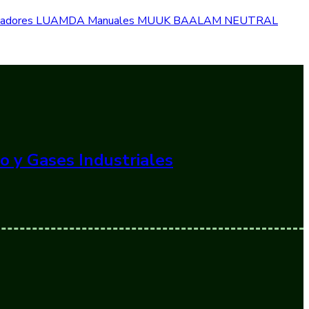
izadores
LUAMDA
Manuales
MUUK BAALAM
NEUTRAL
o y Gases Industriales