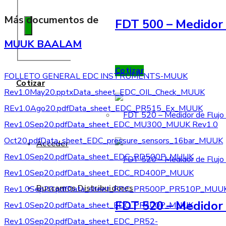
Más documentos de
FDT 500 – Medidor 
MUUK BAALAM
Cotizar
FOLLETO GENERAL EDC INSTRUMENTS-MUUK
Cotizar
Rev1.0May20.pptx
Data_sheet_EDC_OIL_Check_MUUK
REv1.0Ago20.pdf
Data_sheet_EDC_PR515_Ex_MUUK
Rev1.0Sep20.pdf
Data_sheet_EDC_MU300_MUUK Rev1.0
Oct20.pdf
Data_sheet_EDC_pressure_sensors_16bar_MUUK
Acceder
Rev1.0Sep20.pdf
Data_sheet_EDC_RD500P_MUUK
Rev1.0Sep20.pdf
Data_sheet_EDC_RD400P_MUUK
Buscamos Distribuidores
Rev1.0Sep20.pdf
Data_sheet_EDC_PR500P_PR510P_MUU
FDT 520 – Medidor 
Rev1.0Sep20.pdf
Data_sheet_EDC_PR400P_MUUK
Rev1.0Sep20.pdf
Data_sheet_EDC_PR52-