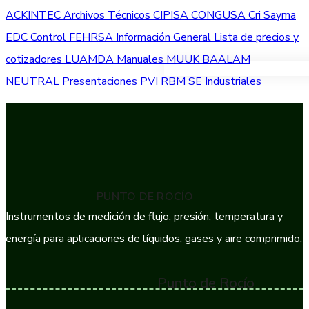
ACKINTEC
Archivos Técnicos
CIPISA
CONGUSA
Cri Sayma
EDC Control
FEHRSA
Información General
Lista de precios y
cotizadores
LUAMDA
Manuales
MUUK BAALAM
VER TODOS LOS PRODUC
NEUTRAL
Presentaciones
PVI
RBM
SE Industriales
PUNTO DE ROCÍO
Instrumentos de medición de flujo, presión, temperatura y
energía para aplicaciones de líquidos, gases y aire comprimido.
Punto de Rocío