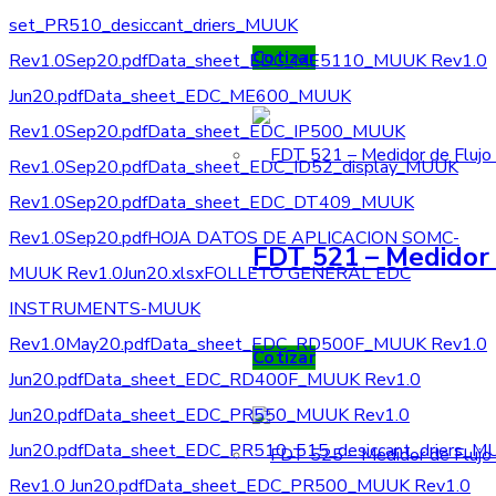
set_PR510_desiccant_driers_MUUK
Cotizar
Rev1.0Sep20.pdf
Data_sheet_EDC_ME5110_MUUK Rev1.0
Jun20.pdf
Data_sheet_EDC_ME600_MUUK
Rev1.0Sep20.pdf
Data_sheet_EDC_IP500_MUUK
Rev1.0Sep20.pdf
Data_sheet_EDC_ID52_display_MUUK
Rev1.0Sep20.pdf
Data_sheet_EDC_DT409_MUUK
Rev1.0Sep20.pdf
HOJA DATOS DE APLICACION SOMC-
FDT 521 – Medidor 
MUUK Rev1.0Jun20.xlsx
FOLLETO GENERAL EDC
INSTRUMENTS-MUUK
Rev1.0May20.pdf
Data_sheet_EDC_RD500F_MUUK Rev1.0
Cotizar
Jun20.pdf
Data_sheet_EDC_RD400F_MUUK Rev1.0
Jun20.pdf
Data_sheet_EDC_PR550_MUUK Rev1.0
Jun20.pdf
Data_sheet_EDC_PR510_515_desiccant_driers_M
Rev1.0 Jun20.pdf
Data_sheet_EDC_PR500_MUUK Rev1.0